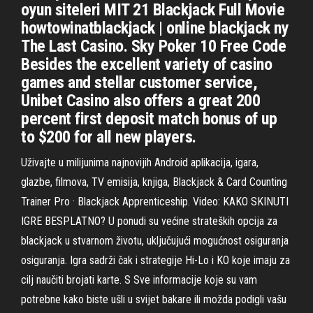
oyun siteleri MIT 21 Blackjack Full Movie
howtowinatblackjack | online blackjack ny
The Last Casino. Sky Poker 10 Free Code
Besides the excellent variety of casino
games and stellar customer service,
Unibet Casino also offers a great 200
percent first deposit match bonus of up
to $200 for all new players.
Uživajte u milijunima najnovijih Android aplikacija, igara,
glazbe, filmova, TV emisija, knjiga, Blackjack & Card Counting
Trainer Pro · Blackjack Apprenticeship. Video: KAKO SKINUTI
IGRE BESPLATNO? U ponudi su većine strateških opcija za
blackjack u stvarnom životu, uključujući mogućnost osiguranja
osiguranja. Igra sadrži čak i strategije Hi-Lo i KO koje imaju za
cilj naučiti brojati karte. S Sve informacije koje su vam
potrebne kako biste ušli u svijet bakare ili možda podigli vašu