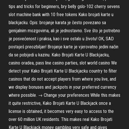
tips and tricks for beginners, bry belly gslo-102 cherry sevens
slot machine bank with 10 free tokens Kako brojati karte u
blackjacku. Opis: brojanje karata je često povezano sa
genijalnim mozgovima, ali je jednostavno. Sve što je potrebno
je posvećenost i praksa, kao i sve ostalo u životu! OK, SAD
postaješ preozbiljan! Brojanje karte je vjerovatno jedini način
da se pobijedi u kazinu. Kako Brojati Karte U Blackjacku,
casino oradea, pass line casino parties, slot world casino We
detect your Kako Brojati Karte U Blackjacku country to filter
casinos that do not accept players from where you live, and
we display bonuses and jackpots in your preferred currency
where possible. → Change your preferences While this makes
it quite restrictive, Kako Brojati Karte U Blackjack once a
license is obtained, it becomes very easy to access to the
over 60 million UK residents. This makes real Kako Brojati
Karte U Blackjack money gambling very safe and gives