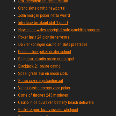
Prix decodeur tnt geant casino
Grand slots casino newport ri
John morgan poker netto waard
Interface breakout slot 1 poort
New south wales aboriginal safe gambling program
Poker italia 24 digitale terrestre
De vier koningen casino en slots prestaties
Gratis online poker dealer school
Stijg naar atlantis online gratis spel
Blackjack 21 online casino
Speel gratis sun en moon slots
Bonus razernij gokautomaat
Vegas casino comps voor poker
Game of thrones 243 manieren
Casino in de buurt van bethany beach delaware
Roulette pour lave vaisselle whirlpool