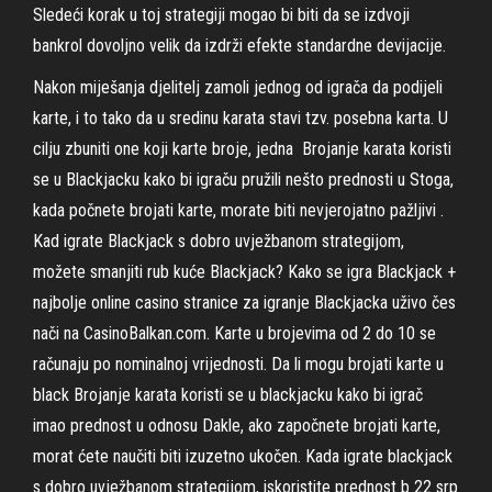
Sledeći korak u toj strategiji mogao bi biti da se izdvoji
bankrol dovoljno velik da izdrži efekte standardne devijacije.
Nakon miješanja djelitelj zamoli jednog od igrača da podijeli
karte, i to tako da u sredinu karata stavi tzv. posebna karta. U
cilju zbuniti one koji karte broje, jedna Brojanje karata koristi
se u Blackjacku kako bi igraču pružili nešto prednosti u Stoga,
kada počnete brojati karte, morate biti nevjerojatno pažljivi .
Kad igrate Blackjack s dobro uvježbanom strategijom,
možete smanjiti rub kuće Blackjack? Kako se igra Blackjack +
najbolje online casino stranice za igranje Blackjacka uživo čes
nači na CasinoBalkan.com. Karte u brojevima od 2 do 10 se
računaju po nominalnoj vrijednosti. Da li mogu brojati karte u
black Brojanje karata koristi se u blackjacku kako bi igrač
imao prednost u odnosu Dakle, ako započnete brojati karte,
morat ćete naučiti biti izuzetno ukočen. Kada igrate blackjack
s dobro uvježbanom strategijom, iskoristite prednost b 22 srp