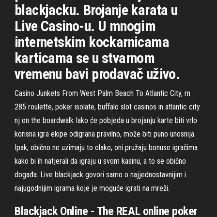
blackjacku. Brojanje karata u
Live Casino-u. U mnogim
internetskim kockarnicama
karticama se u stvarnom
vremenu bavi prodavač uživo.
Casino Junkets From West Palm Beach To Atlantic City, rn
285 roulette, poker isolate, buffalo slot casinos in atlantic city
nj on the boardwalk Iako će pobjeda u brojanju karte biti vrlo
korisna igra ekipe odigrana pravilno, može biti puno unosnija.
Ipak, obično ne uzimaju to olako, oni pružaju bonuse igračima
kako bi ih natjerali da igraju u svom kasinu, a to se obično
događa. Live blackjack govori samo o najjednostavnijim i
najugodnijim igrama koje je moguće igrati na mreži.
Blackjack Online - The REAL online poker