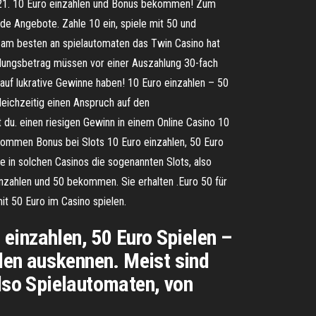
 2021. 10 Euro einzahlen und Bonus bekommen! Zum
nde Angebote. Zahle 10 ein, spiele mit 50 und
 am besten an spielautomaten das Twin Casino hat
hlungsbetrag müssen vor einer Auszahlung 30-fach
auf lukrative Gewinne haben! 10 Euro einzahlen – 50
gleichzeitig einen Anspruch auf den
 du. einen riesigen Gewinn in einem Online Casino 10
ekommen Bonus bei Slots 10 Euro einzahlen, 50 Euro
le in solchen Casinos die sogenannten Slots, also
nzahlen und 50 bekommen. Sie erhalten .Euro 50 für
mit 50 Euro im Casino spielen.
einzahlen, 50 Euro Spielen –
llen auskennen. Meist sind
also Spielautomaten, von