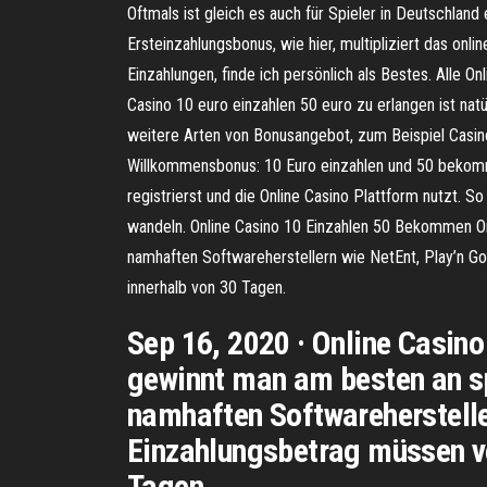
Oftmals ist gleich es auch für Spieler in Deutschland
Ersteinzahlungsbonus, wie hier, multipliziert das onl
Einzahlungen, finde ich persönlich als Bestes. Alle O
Casino 10 euro einzahlen 50 euro zu erlangen ist nat
weitere Arten von Bonusangebot, zum Beispiel Casino 
Willkommensbonus: 10 Euro einzahlen und 50 bekomme
registrierst und die Online Casino Plattform nutzt. 
wandeln. Online Casino 10 Einzahlen 50 Bekommen On
namhaften Softwareherstellern wie NetEnt, Play’n G
innerhalb von 30 Tagen.
Sep 16, 2020 · Online Casin
gewinnt man am besten an sp
namhaften Softwareherstelle
Einzahlungsbetrag müssen vo
Tagen.