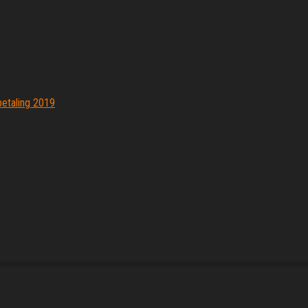
betaling 2019
Proudly powered by
WordPress
|
Theme:
Envo Magazine