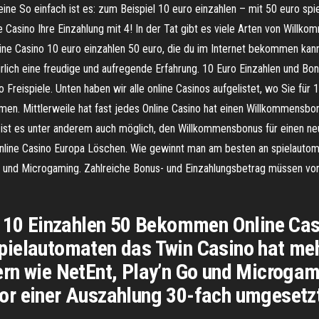
 eine So einfach ist es: zum Beispiel 10 euro einzahlen – mit 50 euro sp
ine Casino Ihre Einzahlung mit 4! In der Tat gibt es viele Arten von Will
nline Casino 10 euro einzahlen 50 euro, die du im Internet bekommen kann
ürlich eine freudige und aufregende Erfahrung. 10 Euro Einzahlen und B
Freispiele. Unten haben wir alle online Casinos aufgelistet, wo Sie fü
n. Mittlerweile hat fast jedes Online Casino hat einen Willkommensbon
So ist es unter anderem auch möglich, den Willkommensbonus für einen n
line Casino Europa Löschen. Wie gewinnt man am besten an spielautoma
o und Microgaming. Zahlreiche Bonus- und Einzahlungsbetrag müssen v
o 10 Einzahlen 50 Bekommen Online Ca
ielautomaten das Twin Casino hat meh
rn wie NetEnt, Play’n Go und Microgam
r einer Auszahlung 30-fach umgesetzt