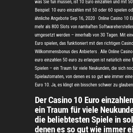
was Sie tun müssen, ist 10 Euro einzahlen und mit 5
Beispiel: 10 euro einzahlen mit 50 oder 60 spielen o
ähnliche Angebote Sep 16, 2020 · Online Casino 10 
mehr als 800 Slots von namhaften Softwareherstelle
umgesetzt werden – innerhalb von 30 Tagen. Mit eine
Euro spielen, das funktioniert mit den richtigen Casi
Willkommensbonus des Anbieters . Alle Online Casino 
euro einzahlen 50 euro zu erlangen ist natürlich ei
Spielen – ein Traum für viele Neukunden, die sich noc
Spielautomaten, von denen es so gut wie immer eine 
Euro 10. Ja, es klingt ein bisschen schwer zu glauben
Der Casino 10 Euro einzahle
ein Traum für viele Neukunde
die beliebtesten Spiele in s
denen es so gut wie immer e