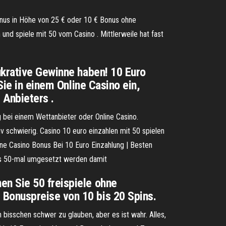
Bonus in Höhe von 25 € oder 10 € Bonus ohne
d spiele mit 50 vom Casino . Mittlerweile hat fast
ukrative Gewinne haben! 10 Euro
Sie in einem Online Casino ein,
 Anbieters .
 bei einem Wettanbieter oder Online Casino.
v schwierig. Casino 10 euro einzahlen mit 50 spielen
line Casino Bonus Bei 10 Euro Einzahlung | Besten
ens 50-mal umgesetzt werden damit
en Sie 50 freispiele ohne
Bonuspreise von 10 bis 20 Spins.
 bisschen schwer zu glauben, aber es ist wahr. Alles,