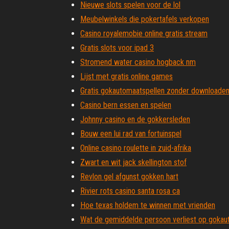
Nieuwe slots spelen voor de lol
Meubelwinkels die pokertafels verkopen
Casino royalemobie online gratis stream
Gratis slots voor ipad 3
Stromend water casino hogback nm
Lijst met gratis online games
Gratis gokautomaatspellen zonder downloade
Casino bern essen en spelen
Johnny casino en de gokkersleden
Bouw een lui rad van fortuinspel
Online casino roulette in zuid-afrika
Zwart en wit jack skellington stof
Revlon gel afgunst gokken hart
Rivier rots casino santa rosa ca
Hoe texas holdem te winnen met vrienden
Wat de gemiddelde persoon verliest op goka