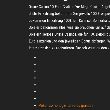
Online Casino 10 Euro Gratis ✅❤️ Mega Casino Ange
dritte Einzahlung bekommen Sie jeweils 100 Freispie
bekommen Einzahlung 100€ für Kann ich Boni erhalten 
Spieler bekommen alles, was sie brauchen, um auf d
Spielern seriöse Online Casinos, die für 10€ Deposi
Euro einzahlen und den jeweiligen Bonus abfangen: W
Internetcasino zu registrieren. Danach wirst du den 
Poker como jogar torneios grandes