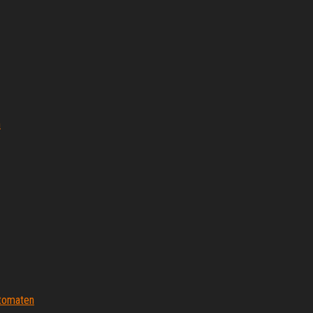
n
utomaten